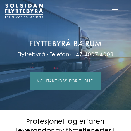
Skip
Menu
to
main
content
FLYTTEBYRÅ BÆRUM
Flyttebyrå - Telefon: +47 4007 4003
KONTAKT OSS FOR TILBUD
Profesjonell og erfaren
leverandør av flyttetjenester i