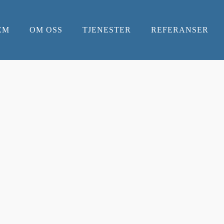
EM
OM OSS
TJENESTER
REFERANSER