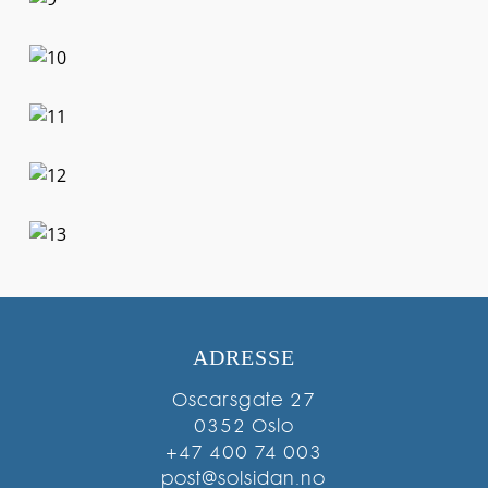
ADRESSE
Oscarsgate 27
0352 Oslo
+47 400 74 003
post@solsidan.no