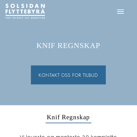
Skip
Menu
to
main
content
KNIF REGNSKAP
KONTAKT OSS FOR TILBUD
Knif Regnskap